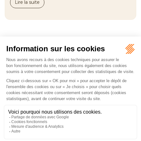
Lire la suite
...
<<
<
5
6
7
8
9
10
11
>
>>
CABINET LUMINOR AVOCAT
1 rue Lebouteux
75017 PARIS 17
Tél :
06 65 15 01 15
NOUS LOCALISER
ACCUEIL
PRÉSENTATION
COMPÉTENCES
HONORAIRES