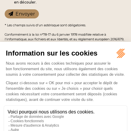
en découler.
Envoyer
* Les champs suivis d'un astérisque sont obligatoires.
Conformément à la loi n°78-17 du 6 janvier 1978 modifiée relative à
l'informatique, aux fichiers et aux libertés, et au règlement européen 2016/679,
dit Règlement Général sur la Protection des Données (RGPD), vous disposez
d'un droit d'accès, de rectification, de suppression des informations qui vous
concernent.
CABINET LUMINOR AVOCAT
1 rue Lebouteux
75017 PARIS 17
Tél :
06 65 15 01 15
NOUS LOCALISER
ACCUEIL
PRÉSENTATION