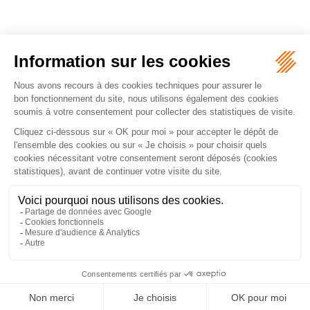
...
<<
<
5
6
7
8
9
10
11
>
>>
CABINET LUMINOR AVOCAT
1 rue Lebouteux
75017 PARIS 17
Tél :
06 65 15 01 15
NOUS LOCALISER
ACCUEIL
PRÉSENTATION
COMPÉTENCES
HONORAIRES
CONTACT
PLAN DU SITE
MENTIONS LÉGALES
ARTICLES
Septeo Digital & Services © 2026