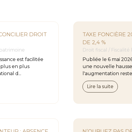
ONCILIER DROIT
TAXE FONCIÈRE 2
DE 2,4 %
 patrimoine
Droit fiscal
/
Fiscalité
ssance est facilitée
Publiée le 6 mai 202
 plus en plus
une nouvelle hausse 
ional d...
l'augmentation reste
Lire la suite
ENTEUR : ABSENCE
N’OUBLIEZ PAS D