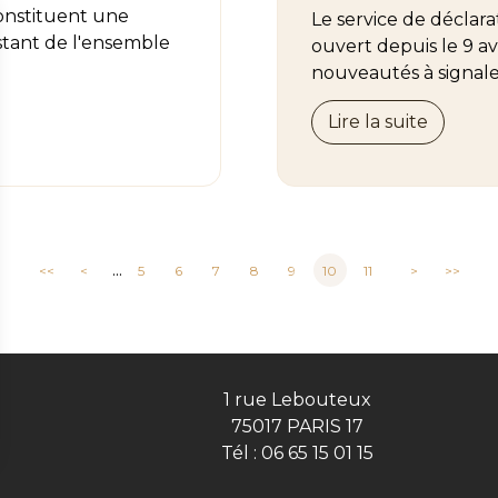
constituent une
Le service de déclar
stant de l'ensemble
ouvert depuis le 9 av
nouveautés à signale
Lire la suite
...
<<
<
5
6
7
8
9
10
11
>
>>
1 rue Lebouteux
75017 PARIS 17
Tél :
06 65 15 01 15