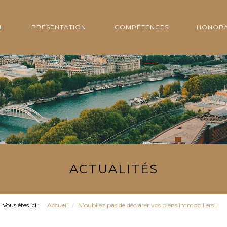
L
PRÉSENTATION
COMPÉTENCES
HONORA
ACTUALITÉS
Vous êtes ici :
Accueil
N’oubliez pas de déclarer vos biens immobiliers !