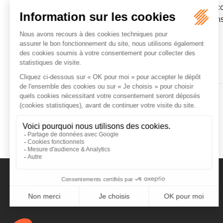
En France, les violences au sein du couple 
réalité grave, qui appelle l'engagement con
des acteurs publics et associatifs...
Lire la suite
CABINET LUMINOR AVOCAT