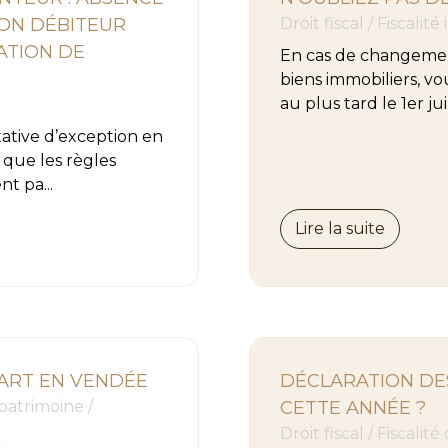
NON DÉBITEUR
Droit fiscal
/
Fiscalité
ATION DE
En cas de changement
biens immobiliers, vou
au plus tard le 1er jui
ative d’exception en
 que les règles
nt pa...
Lire la suite
ART EN VENDÉE
DÉCLARATION DES
 patrimoine
/
CETTE ANNÉE ?
Droit fiscal
/
Fiscalité