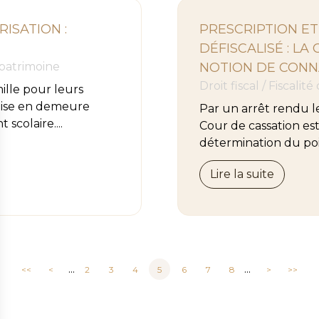
ISATION :
PRESCRIPTION ET
DÉFISCALISÉ : LA
 patrimoine
NOTION DE CON
Droit fiscal
/
Fiscalité
ille pour leurs
 mise en demeure
Par un arrêt rendu l
scolaire....
Cour de cassation est
détermination du poin
Lire la suite
...
...
<<
<
2
3
4
5
6
7
8
>
>>