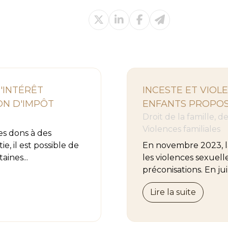
'INTÉRÊT
INCESTE ET VIOL
ON D'IMPÔT
ENFANTS PROPOSI
Droit de la famille, 
Violences familiales
des dons à des
e, il est possible de
En novembre 2023, l
aines...
les violences sexuelle
préconisations. En juin
Lire la suite