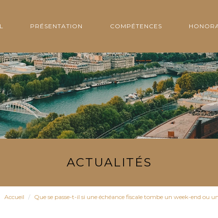
L
PRÉSENTATION
COMPÉTENCES
HONORA
ACTUALITÉS
Accueil
Que se passe-t-il si une échéance fiscale tombe un week-end ou un 