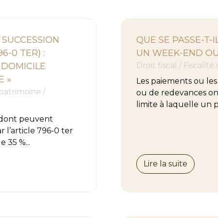
 SUCCESSION
QUE SE PASSE-T-
6-0 TER) :
UN WEEK-END OU 
 DOMICILE
Droit fiscal
/
Fiscalité
E »
Les paiements ou les
 patrimoine
/
ou de redevances ont 
limite à laquelle un
n dont peuvent
 l’article 796-0 ter
e 35 %...
Lire la suite