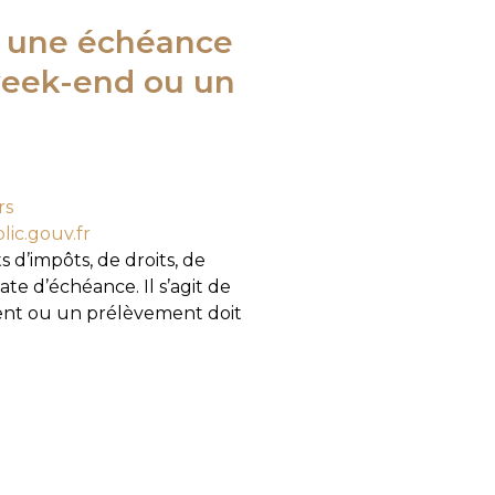
si une échéance
week-end ou un
rs
ic.gouv.fr
 d’impôts, de droits, de
e d’échéance. Il s’agit de
ment ou un prélèvement doit