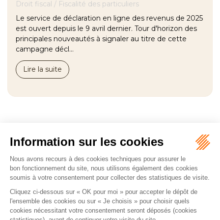
Droit fiscal
/
Fiscalité des particuliers
Le service de déclaration en ligne des revenus de 2025
est ouvert depuis le 9 avril dernier. Tour d'horizon des
principales nouveautés à signaler au titre de cette
campagne décl...
Lire la suite
<<
<
1
2
>
>>
CABINET LUMINOR AVOCAT
1 rue Lebouteux
75017 PARIS 17