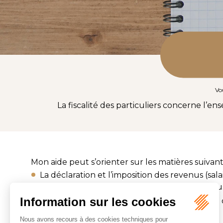
Vou
La fiscalité des particuliers concerne l’
Mon aide peut s’orienter sur les matières suivant
La déclaration et l’imposition des revenus (sa
d’actifs numériques (cryptomonnaies) mais aus
La fiscalité immobilière : déclaration IFI, calcu
(espace personnel des impôts) ;